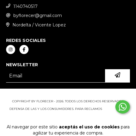
1140740517
byflorecer@gmail.com
Nordelta / Vicente Lopez
REDES SOCIALES
NEWSLETTER
COPYRIGHT BY FLORECER - 2026. TODOS LOS DERECHOS RESERVADOS.
DEFENSA DE LAS Y LOS CONSUMIDORES. PARA RECLAMOS
INGRESÁ ACÁ.
BOTÓN DE ARREPENTIMIENTO
Al navegar por este sitio
aceptás el uso de cookies
para
agilizar tu experiencia de compra.