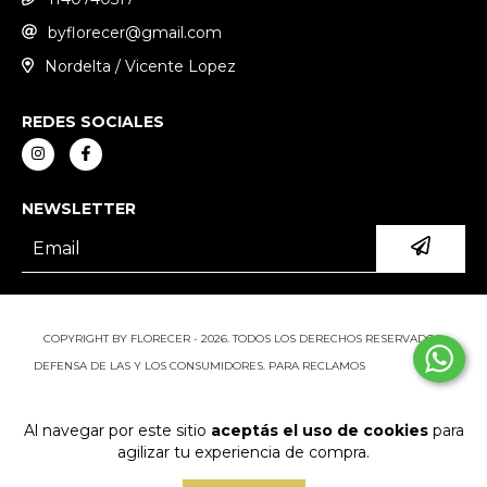
byflorecer@gmail.com
Nordelta / Vicente Lopez
REDES SOCIALES
NEWSLETTER
COPYRIGHT BY FLORECER - 2026. TODOS LOS DERECHOS RESERVADOS.
DEFENSA DE LAS Y LOS CONSUMIDORES. PARA RECLAMOS
INGRESÁ ACÁ.
BOTÓN DE ARREPENTIMIENTO
Al navegar por este sitio
aceptás el uso de cookies
para
agilizar tu experiencia de compra.