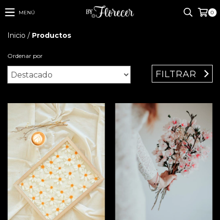
MENÚ
0
Inicio
/
Productos
Ordenar por
FILTRAR