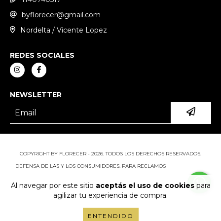
byflorecer@gmail.com
Nordelta / Vicente Lopez
REDES SOCIALES
NEWSLETTER
COPYRIGHT BY FLORECER - 2026. TODOS LOS DERECHOS RESERVADOS.
DEFENSA DE LAS Y LOS CONSUMIDORES. PARA RECLAMOS
INGRESÁ ACÁ.
BOTÓN DE ARREPENTIMIENTO
Al navegar por este sitio
aceptás el uso de cookies
para
agilizar tu experiencia de compra.
ENTENDIDO